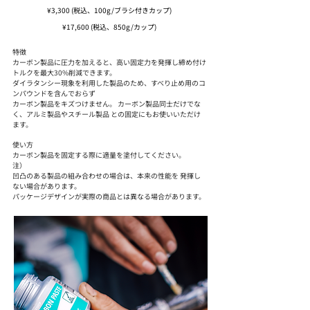
¥3,300 (税込、100g/ブラシ付きカップ)
¥17,600 (税込、850g/カップ)
特徴
カーボン製品に圧力を加えると、高い固定力を発揮し締め付け
トルクを最大30%削減できます。
ダイラタンシー現象を利用した製品のため、すべり止め用のコ
ンパウンドを含んでおらず
カーボン製品をキズつけません。 カーボン製品同士だけでな
く、アルミ製品やスチール製品 との固定にもお使いいただけ
ます。
使い方
カーボン製品を固定する際に適量を塗付してください。
注）
凹凸のある製品の組み合わせの場合は、本来の性能を 発揮し
ない場合があります。
パッケージデザインが実際の商品とは異なる場合があります。