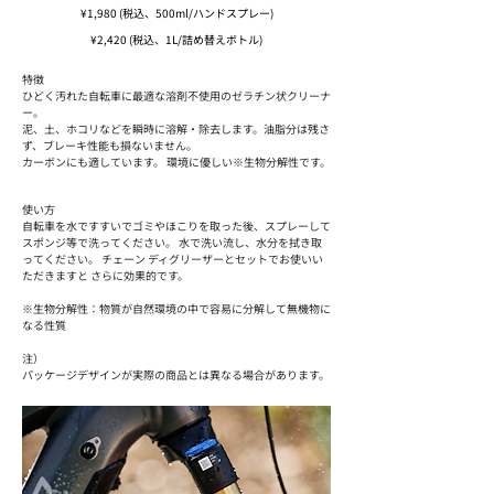
¥1,980 (税込、500ml/ハンドスプレー)
¥2
,420 (税込、1L/詰め替えボトル)
特徴
ひどく汚れた自転車に最適な溶剤不使用のゼラチン状クリーナ
ー。
泥、土、ホコリなどを瞬時に溶解・除去します。油脂分は残さ
ず、ブレーキ性能も損ないません。
カーボンにも適しています。 環境に優しい※生物分解性です。
使い方
自転車を水ですすいでゴミやほこりを取った後、スプレーして
スポンジ等で洗ってください。 水で洗い流し、水分を拭き取
ってください。 チェーン ディグリーザーとセットでお使いい
ただきますと さらに効果的です。
※生物分解性：物質が自然環境の中で容易に分解して無機物に
なる性質
注）
パッケージデザインが実際の商品とは異なる場合があります。